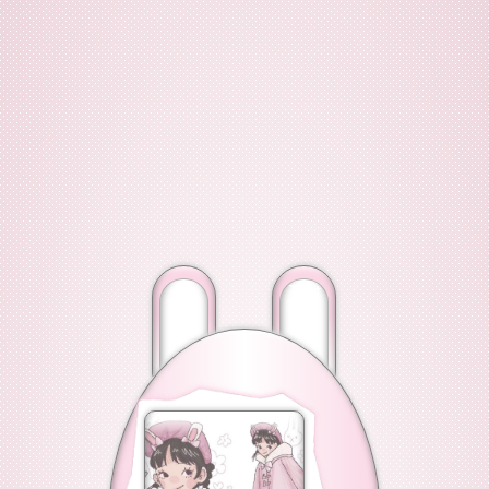
.
Text